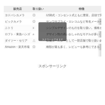
販売店
取り扱い
特徴
ヨドバシカメラ
◎
USB式・コンセント式ともに豊富。店頭で実
ビックカメラ
◎
サンワサプライ・エレコムなど有名メーカー
ニトリ
○
シンプルデザインのものを取り扱い。価格も
ロフト・東急ハンズ
○
デザイン性の高いおしゃれなモデルが多い
スクロールできます
ダイソー・セリア
△
保温コースターとして一部店舗で取り扱いあ
Amazon・楽天市場
◎
種類が最も多く、レビューも参考にできる
スポンサーリンク