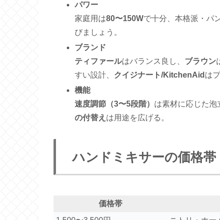
パワー
家庭用は
80〜150W
で十分、本格派・パ
びましょう。
ブランド
ティファール
はバランス良し、
ブラウン
すい設計、
クイジナート/KitchenAid
は
機能
速度調節（3〜5段階）
は素材に応じた泡
の付替え
は用途を広げる。
ハンドミキサーの価格帯
価格帯