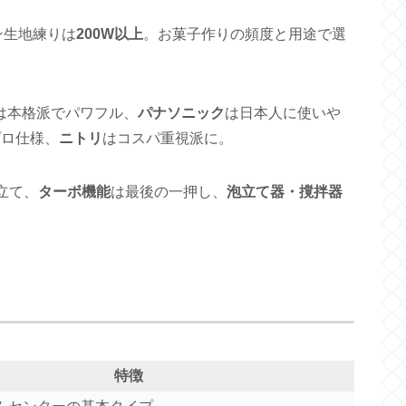
ン生地練りは
200W以上
。お菓子作りの頻度と用途で選
は本格派でパワフル、
パナソニック
は日本人に使いや
プロ仕様、
ニトリ
はコスパ重視派に。
立て、
ターボ機能
は最後の一押し、
泡立て器・撹拌器
特徴