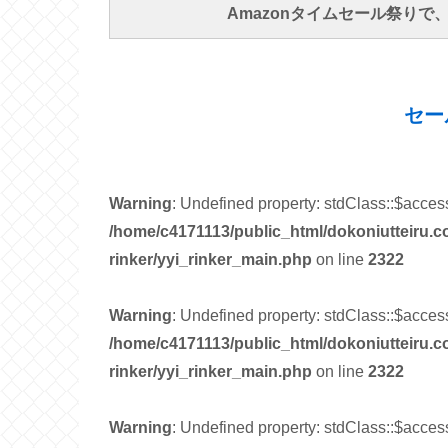
Amazonタイムセール祭り
セー
Warning
: Undefined property: stdClass::$acces
/home/c4171113/public_html/dokoniutteiru.c
rinker/yyi_rinker_main.php
on line
2322
Warning
: Undefined property: stdClass::$acces
/home/c4171113/public_html/dokoniutteiru.c
rinker/yyi_rinker_main.php
on line
2322
Warning
: Undefined property: stdClass::$acces