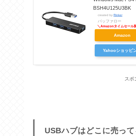
BSH4U125U3BK
created by
Rinker
バッファロー
Amazon
Yahooショッピ
スポ
USBハブはどこに売っ