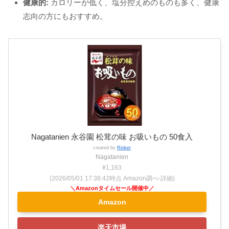
健康的:
カロリーが低く、塩分控えめのものも多く、健康
志向の方にもおすすめ。
Nagatanien 永谷園 松茸の味 お吸いもの 50食入
created by
Rinker
Nagatanien
¥1,163
(2026/05/01 17:38:42時点 Amazon調べ-
詳細)
Amazon
楽天市場