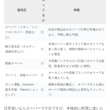
っ
販売店
て
特徴
る
か
スーパー（イオン・イト
缶詰や瓶詰めのオリーブの実が常備されて
ーヨーカドー・西友な
◎
おり、手軽に購入可能。
ど）
本場スペイン産やイタリア産のオリーブを
輸入食品店（カルディ・
◎
多く取り扱う。種類や風味のバリエーショ
成城石井など）
ンが豊富。
大容量パックやコスパの良いオリーブを販
業務スーパー
◎
売。飲食店やまとめ買いに便利。
オーガニックや高級ブランドのオリーブを
デパート・高級スーパー
◎
取り揃えている。
ネット通販（Amazon・
種類や産地が幅広く、オリーブオイル漬け
楽天市場・Yahoo!ショッ
◎
やハーブ風味の商品など多彩なラインナッ
ピング）
プ。
日常使いならスーパーで十分ですが、本格的に料理に使いた