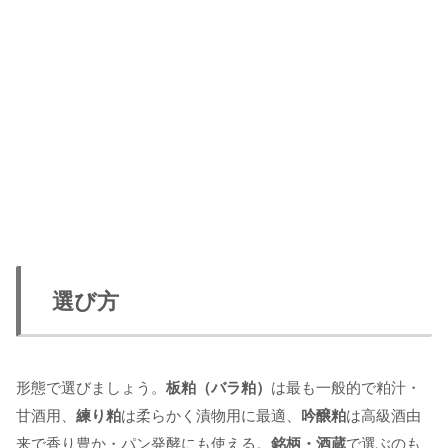
選び方
形態で選びましょう。
板粕（バラ粕）
は最も一般的で粕汁・
甘酒用、
練り粕
は柔らかく漬物用に最適、
吟醸粕
は高級酒由
来で香り豊か・パン発酵にも使える。
銘柄・酒蔵
で選ぶのも