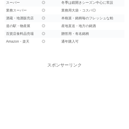
スーパー
◎
冬季は鏡開きシーズン中心に常設
業務スーパー
◎
業務用大袋・コスパ◎
酒蔵・地酒販売店
◎
本格派・銘柄毎のフレッシュな粕
道の駅・物産展
◎
産地直送・地方の銘酒
百貨店食料品売場
◎
贈答用・有名銘柄
Amazon・楽天
◎
通年購入可
スポンサーリンク