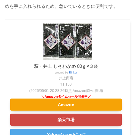
めを手に入れられるため、急いでいるときに便利です。
萩・井上 しそわかめ 80ｇ×３袋
created by
Rinker
井上商店
¥1,150
(2026/05/01 20:28:26時点 Amazon調べ-
詳細)
Amazon
楽天市場
Yahooショッピング