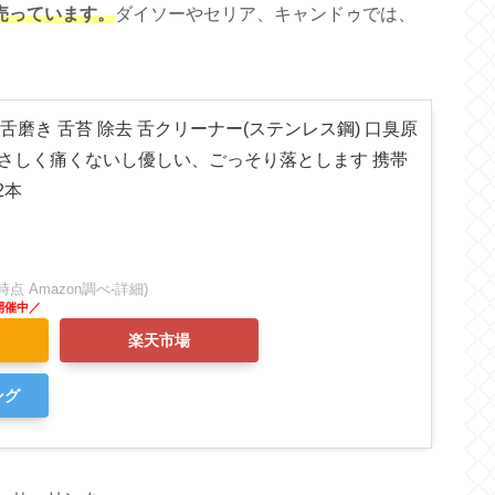
売っています。
ダイソーやセリア、キャンドゥでは、
シ 舌磨き 舌苔 除去 舌クリーナー(ステンレス鋼) 口臭原
やさしく痛くないし優しい、ごっそり落とします 携帯
2本
:44時点 Amazon調べ-
詳細)
楽天市場
ング