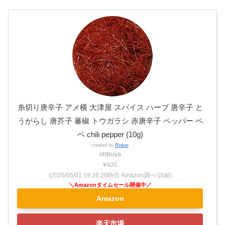
糸切り唐辛子 アメ横 大津屋 スパイス ハーブ 唐辛子 と
うがらし 唐芥子 蕃椒 トウガラシ 赤唐辛子 ペッパー ペ
ペ chili pepper (10g)
created by
Rinker
ohtsuya
¥400
(2026/05/01 19:26:20時点 Amazon調べ-
詳細)
Amazon
楽天市場