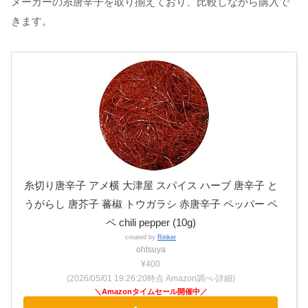
メーカーの糸唐辛子を取り揃えており、比較しながら購入で
きます。
糸切り唐辛子 アメ横 大津屋 スパイス ハーブ 唐辛子 と
うがらし 唐芥子 蕃椒 トウガラシ 赤唐辛子 ペッパー ペ
ペ chili pepper (10g)
created by
Rinker
ohtsuya
¥400
(2026/05/01 19:26:20時点 Amazon調べ-
詳細)