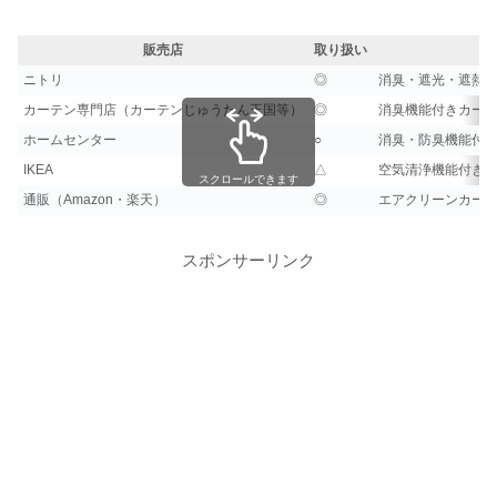
販売店
取り扱い
ニトリ
◎
消臭・遮光・遮熱
カーテン専門店（カーテンじゅうたん王国等）
◎
消臭機能付きカー
ホームセンター
○
消臭・防臭機能付
IKEA
△
空気清浄機能付き
スクロールできます
通販（Amazon・楽天）
◎
エアクリーンカー
スポンサーリンク