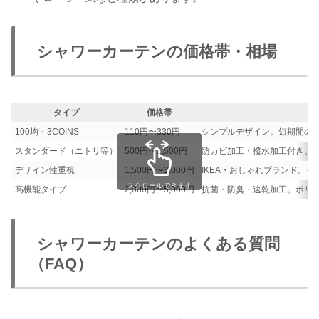
シャワーカーテンの価格帯・相場
タイプ
価格帯
特
100均・3COINS
110円〜330円
シンプルデザイン。短期間の
スタンダード（ニトリ等）
500円〜1,500円
防カビ加工・撥水加工付き。
デザイン性重視
1,500円〜3,000円
IKEA・おしゃれブランド。
スクロールできます
高機能タイプ
2,000円〜5,000円
抗菌・防臭・速乾加工。ポリエ
シャワーカーテンのよくある質問
（FAQ）