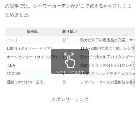
の記事では、シャワーカーテンがどこで買えるかを詳しくま
とめました。
販売店
取り扱い
ニトリ
◎
防カビ加工の定番品が充実。サイズ展
100均（ダイソー・セリア）
○
110〜330円で購入可能。シンプ
ホームセンター（カインズ等）
○
防カビ・撥水加工のスタンダード
IKEA
○
北欧デザインのおしゃれなシャワ
スクロールできます
3COINS
○
330円でトレンドデザインのシャ
通販（Amazon・楽天）
◎
デザイン・サイズの選択肢が最も
スポンサーリンク