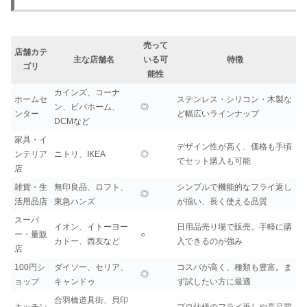
売って
店舗カテ
主な店舗名
いる可
特徴
ゴリ
能性
カインズ、コーナ
ホームセ
ステンレス・シリコン・木製な
ン、ビバホーム、
◎
ンター
ど幅広いラインナップ
DCMなど
家具・イ
デザイン性が高く、価格も手頃
ンテリア
ニトリ、IKEA
◎
でセット購入も可能
店
雑貨・生
無印良品、ロフト、
シンプルで機能的なフライ返し
◎
活用品店
東急ハンズ
が揃い、長く使える品質
スーパ
イオン、イトーヨー
日用品売り場で販売。手軽に購
ー・量販
○
カドー、西友など
入できるのが強み
店
100円シ
ダイソー、セリア、
コスパが高く、種類も豊富。ま
◎
ョップ
キャンドゥ
ず試したい方に最適
合羽橋道具街、貝印