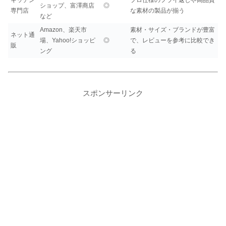
キッチン
プロ仕様のフライ返しや高品質
ショップ、富澤商店
◎
専門店
な素材の製品が揃う
など
Amazon、楽天市
素材・サイズ・ブランドが豊富
ネット通
場、Yahoo!ショッピ
◎
で、レビューを参考に比較でき
販
ング
る
スポンサーリンク