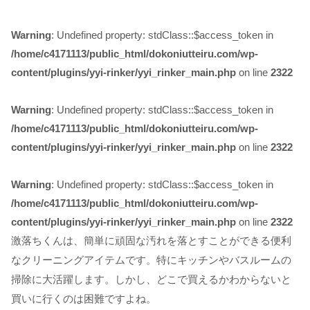
Warning
: Undefined property: stdClass::$access_token in
/home/c4171113/public_html/dokoniutteiru.com/wp-
content/plugins/yyi-rinker/yyi_rinker_main.php
on line
2322
Warning
: Undefined property: stdClass::$access_token in
/home/c4171113/public_html/dokoniutteiru.com/wp-
content/plugins/yyi-rinker/yyi_rinker_main.php
on line
2322
Warning
: Undefined property: stdClass::$access_token in
/home/c4171113/public_html/dokoniutteiru.com/wp-
content/plugins/yyi-rinker/yyi_rinker_main.php
on line
2322
激落ちくんは、簡単に頑固な汚れを落とすことができる便利
なクリーニングアイテムです。特にキッチンやバスルームの
掃除に大活躍します。しかし、どこで買えるかわからないと
買いに行くのは困難ですよね。