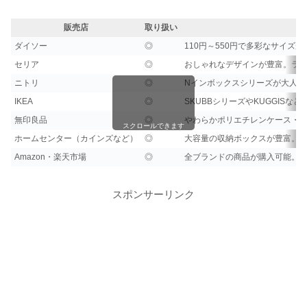
販売店
取り扱い
ダイソー
◎
110円～550円で多彩なサイ
セリア
◎
おしゃれなデザインが豊富。ラ
ニトリ
◎
Nインボックスシリーズが大人
IKEA
◎
SKUBBシリーズやKUGGIS
無印良品
◎
やわらかポリエチレンケース・
スクロールできます
ホームセンター（カインズなど）
◎
大容量の収納ボックスが豊富。屋外
Amazon・楽天市場
◎
全ブランドの商品が購入可能。
スポンサーリンク