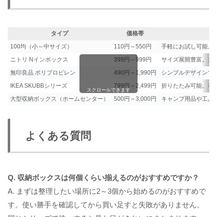
タイプ
価格帯
100均（小～中サイズ）
110円～550円
手軽にお試し可能。
ニトリ Nインボックス
399円～999円
サイズ展開豊富。カ
無印良品 ポリプロピレン
490円～1,990円
シンプルデザインで
IKEA SKUBBシリーズ
799円～2,499円
折りたたみ可能。衣
スクロールできます
大型収納ボックス（ホームセンター）
500円～3,000円
キャンプ用品や工具
よくある質問
Q. 収納ボックスは何個くらい揃えるのがおすすめですか？
A. まずは整理したい場所に2～3個から始めるのがおすすめで
す。使い勝手を確認してから買い足すと失敗がありません。