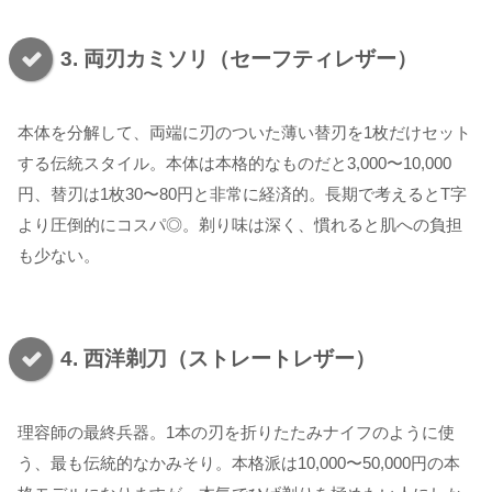
3. 両刃カミソリ（セーフティレザー）
本体を分解して、両端に刃のついた薄い替刃を1枚だけセット
する伝統スタイル。本体は本格的なものだと3,000〜10,000
円、替刃は1枚30〜80円と非常に経済的。長期で考えるとT字
より圧倒的にコスパ◎。剃り味は深く、慣れると肌への負担
も少ない。
4. 西洋剃刀（ストレートレザー）
理容師の最終兵器。1本の刃を折りたたみナイフのように使
う、最も伝統的なかみそり。本格派は10,000〜50,000円の本