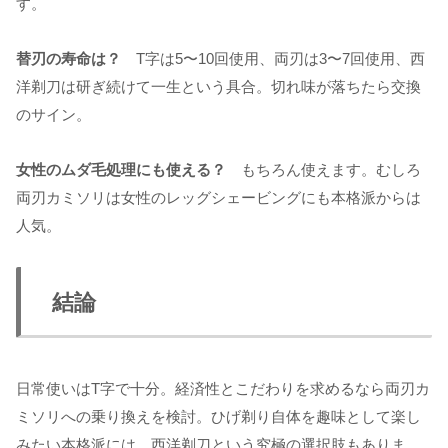
す。
替刃の寿命は？
T字は5〜10回使用、両刃は3〜7回使用、西
洋剃刀は研ぎ続けて一生という具合。切れ味が落ちたら交換
のサイン。
女性のムダ毛処理にも使える？
もちろん使えます。むしろ
両刃カミソリは女性のレッグシェービングにも本格派からは
人気。
結論
日常使いはT字で十分。経済性とこだわりを求めるなら両刃カ
ミソリへの乗り換えを検討。ひげ剃り自体を趣味として楽し
みたい本格派には、西洋剃刀という究極の選択肢もありま