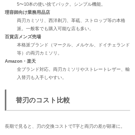
5〜10本の使い捨てパック。シンプル機能。
理容師向け業務用品店
両刃カミソリ、西洋剃刀、革砥、ストロップ等の本格
派。一般客でも購入可能な店も多い。
百貨店メンズ売場
本格派ブランド（マークル、メルケル、ドイチェランド
等）の両刃カミソリ。
Amazon・楽天
全ブランド対応。両刃カミソリやストレートレザー、輸
入替刃も入手しやすい。
替刃のコスト比較
長期で見ると、刃の交換コストでT字と両刃の差が顕著に。