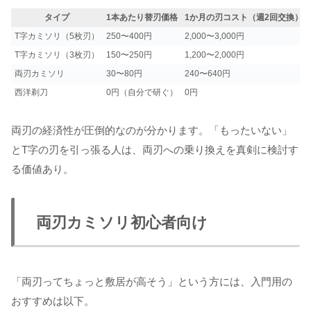
タイプ
1本あたり替刃価格
1か月の刃コスト（週2回交換）
T字カミソリ（5枚刃）
250〜400円
2,000〜3,000円
T字カミソリ（3枚刃）
150〜250円
1,200〜2,000円
両刃カミソリ
30〜80円
240〜640円
西洋剃刀
0円（自分で研ぐ）
0円
両刃の経済性が圧倒的なのが分かります。「もったいない」
とT字の刃を引っ張る人は、両刃への乗り換えを真剣に検討す
る価値あり。
両刃カミソリ初心者向け
「両刃ってちょっと敷居が高そう」という方には、入門用の
おすすめは以下。