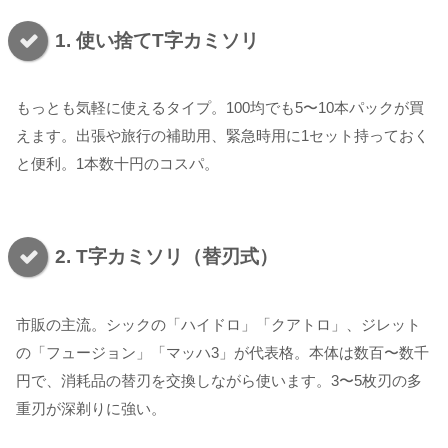
1. 使い捨てT字カミソリ
もっとも気軽に使えるタイプ。100均でも5〜10本パックが買
えます。出張や旅行の補助用、緊急時用に1セット持っておく
と便利。1本数十円のコスパ。
2. T字カミソリ（替刃式）
市販の主流。シックの「ハイドロ」「クアトロ」、ジレット
の「フュージョン」「マッハ3」が代表格。本体は数百〜数千
円で、消耗品の替刃を交換しながら使います。3〜5枚刃の多
重刃が深剃りに強い。