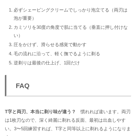
必ずシェービングクリームでしっかり泡立てる（両刃は
泡が重要）
カミソリを30度の角度で肌に当てる（垂直に押し付けな
い）
圧をかけず、滑らせる感覚で動かす
毛の流れに沿って、軽く撫でるように剃る
逆剃りは最後の仕上げ、1回だけ
FAQ
T字と両刃、本当に剃り味が違う？
慣れれば違います。両刃
は1枚刃なので、深く綺麗に剃れる反面、最初は出血しやす
い。3〜5回練習すれば、T字と同等以上に剃れるようになりま