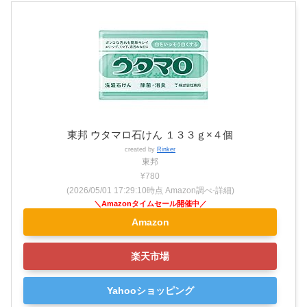
東邦 ウタマロ石けん １３３ｇ×４個
created by
Rinker
東邦
¥780
(2026/05/01 17:29:10時点 Amazon調べ-
詳細)
Amazon
楽天市場
Yahooショッピング