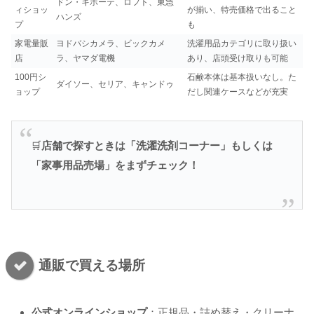
ドン・キホーテ、ロフト、東急
ィショッ
が揃い、特売価格で出ること
ハンズ
プ
も
家電量販
ヨドバシカメラ、ビックカメ
洗濯用品カテゴリに取り扱い
店
ラ、ヤマダ電機
あり、店頭受け取りも可能
100円シ
石鹸本体は基本扱いなし。た
ダイソー、セリア、キャンドゥ
ョップ
だし関連ケースなどが充実
🛒
店舗で探すときは「洗濯洗剤コーナー」もしくは
「家事用品売場」をまずチェック！
通販で買える場所
公式オンラインショップ
：正規品・詰め替え・クリーナ