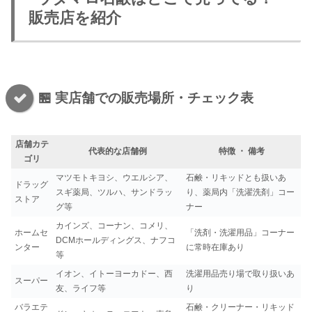
販売店を紹介
🏪 実店舗での販売場所・チェック表
店舗カテ
代表的な店舗例
特徴 ・ 備考
ゴリ
マツモトキヨシ、ウエルシア、
石鹸・リキッドとも扱いあ
ドラッグ
スギ薬局、ツルハ、サンドラッ
り、薬局内「洗濯洗剤」コー
ストア
グ等
ナー
カインズ、コーナン、コメリ、
ホームセ
「洗剤・洗濯用品」コーナー
DCMホールディングス、ナフコ
ンター
に常時在庫あり
等
イオン、イトーヨーカドー、西
洗濯用品売り場で取り扱いあ
スーパー
友、ライフ等
り
バラエテ
石鹸・クリーナー・リキッド