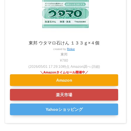
東邦 ウタマロ石けん １３３ｇ×４個
created by
Rinker
東邦
¥780
(2026/05/01 17:29:10時点 Amazon調べ-
詳細)
Amazon
楽天市場
Yahooショッピング