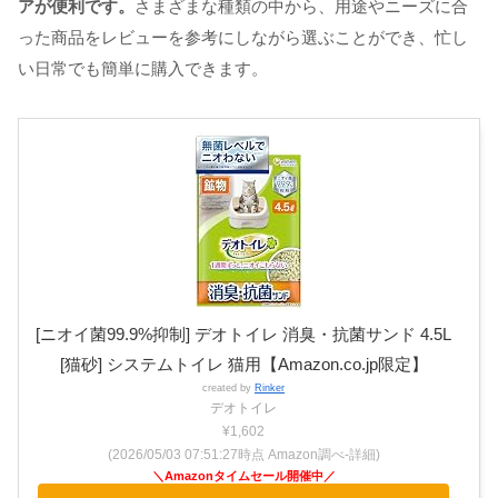
アが便利です。
さまざまな種類の中から、用途やニーズに合
った商品をレビューを参考にしながら選ぶことができ、忙し
い日常でも簡単に購入できます。
[ニオイ菌99.9%抑制] デオトイレ 消臭・抗菌サンド 4.5L
[猫砂] システムトイレ 猫用【Amazon.co.jp限定】
created by
Rinker
デオトイレ
¥1,602
(2026/05/03 07:51:27時点 Amazon調べ-
詳細)