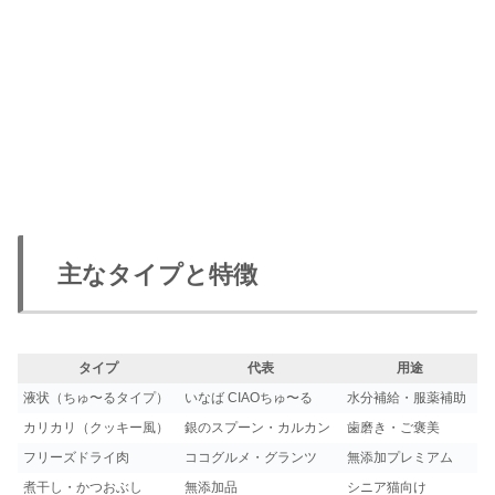
主なタイプと特徴
タイプ
代表
用途
液状（ちゅ〜るタイプ）
いなば CIAOちゅ〜る
水分補給・服薬補助
カリカリ（クッキー風）
銀のスプーン・カルカン
歯磨き・ご褒美
フリーズドライ肉
ココグルメ・グランツ
無添加プレミアム
煮干し・かつおぶし
無添加品
シニア猫向け