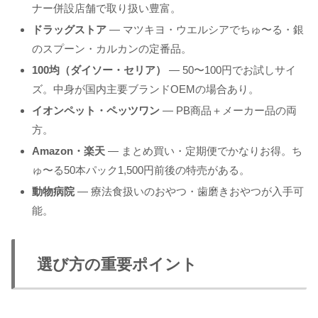
ナー併設店舗で取り扱い豊富。
ドラッグストア
— マツキヨ・ウエルシアでちゅ〜る・銀
のスプーン・カルカンの定番品。
100均（ダイソー・セリア）
— 50〜100円でお試しサイ
ズ。中身が国内主要ブランドOEMの場合あり。
イオンペット・ペッツワン
— PB商品＋メーカー品の両
方。
Amazon・楽天
— まとめ買い・定期便でかなりお得。ち
ゅ〜る50本パック1,500円前後の特売がある。
動物病院
— 療法食扱いのおやつ・歯磨きおやつが入手可
能。
選び方の重要ポイント