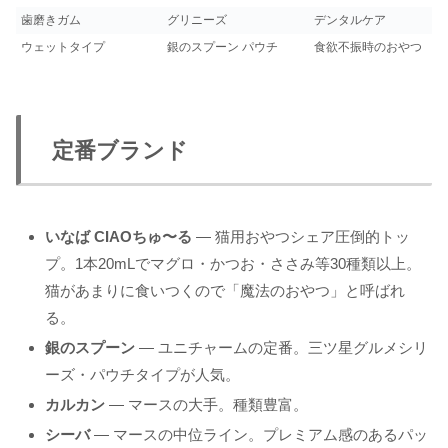
歯磨きガム
グリニーズ
デンタルケア
ウェットタイプ
銀のスプーン パウチ
食欲不振時のおやつ
定番ブランド
いなば CIAOちゅ〜る
— 猫用おやつシェア圧倒的トッ
プ。1本20mLでマグロ・かつお・ささみ等30種類以上。
猫があまりに食いつくので「魔法のおやつ」と呼ばれ
る。
銀のスプーン
— ユニチャームの定番。三ツ星グルメシリ
ーズ・パウチタイプが人気。
カルカン
— マースの大手。種類豊富。
シーバ
— マースの中位ライン。プレミアム感のあるパッ