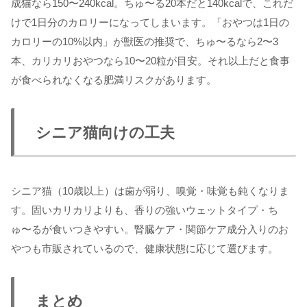
成猫なら150〜240kcal。ちゅ〜る20本だと140kcalで、これだ
けで1日分のカロリーになってしまいます。「おやつは1日の
カロリーの10%以内」が獣医の推奨で、ちゅ〜るなら2〜3
本、カリカリおやつなら10〜20粒が目安。それ以上だと食事
が食べられなくなる肥満リスクがあります。
シニア猫向けの工夫
シニア猫（10歳以上）は歯が弱り、嗅覚・味覚も鈍くなりま
す。固いカリカリよりも、香りの強いウェットタイプ・ち
ゅ〜るが食いつきやすい。腎臓ケア・関節ケア成分入りのお
やつも市販されているので、健康状態に応じて選びます。
まとめ