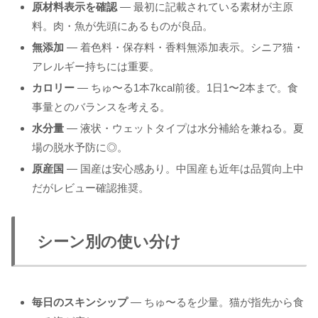
原材料表示を確認
— 最初に記載されている素材が主原
料。肉・魚が先頭にあるものが良品。
無添加
— 着色料・保存料・香料無添加表示。シニア猫・
アレルギー持ちには重要。
カロリー
— ちゅ〜る1本7kcal前後。1日1〜2本まで。食
事量とのバランスを考える。
水分量
— 液状・ウェットタイプは水分補給を兼ねる。夏
場の脱水予防に◎。
原産国
— 国産は安心感あり。中国産も近年は品質向上中
だがレビュー確認推奨。
シーン別の使い分け
毎日のスキンシップ
— ちゅ〜るを少量。猫が指先から食