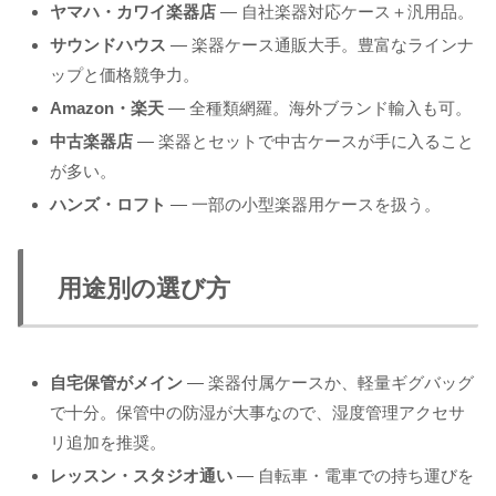
ヤマハ・カワイ楽器店
— 自社楽器対応ケース＋汎用品。
サウンドハウス
— 楽器ケース通販大手。豊富なラインナ
ップと価格競争力。
Amazon・楽天
— 全種類網羅。海外ブランド輸入も可。
中古楽器店
— 楽器とセットで中古ケースが手に入ること
が多い。
ハンズ・ロフト
— 一部の小型楽器用ケースを扱う。
用途別の選び方
自宅保管がメイン
— 楽器付属ケースか、軽量ギグバッグ
で十分。保管中の防湿が大事なので、湿度管理アクセサ
リ追加を推奨。
レッスン・スタジオ通い
— 自転車・電車での持ち運びを