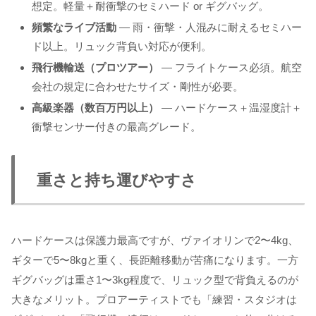
想定。軽量＋耐衝撃のセミハード or ギグバッグ。
頻繁なライブ活動
— 雨・衝撃・人混みに耐えるセミハー
ド以上。リュック背負い対応が便利。
飛行機輸送（プロツアー）
— フライトケース必須。航空
会社の規定に合わせたサイズ・剛性が必要。
高級楽器（数百万円以上）
— ハードケース＋温湿度計＋
衝撃センサー付きの最高グレード。
重さと持ち運びやすさ
ハードケースは保護力最高ですが、ヴァイオリンで2〜4kg、
ギターで5〜8kgと重く、長距離移動が苦痛になります。一方
ギグバッグは重さ1〜3kg程度で、リュック型で背負えるのが
大きなメリット。プロアーティストでも「練習・スタジオは