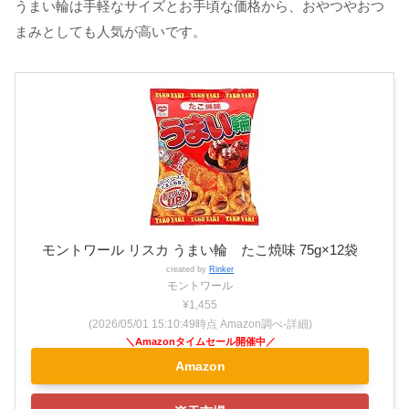
うまい輪は手軽なサイズとお手頃な価格から、おやつやおつ
まみとしても人気が高いです。
モントワール リスカ うまい輪 たこ焼味 75g×12袋
created by
Rinker
モントワール
¥1,455
(2026/05/01 15:10:49時点 Amazon調べ-
詳細)
Amazon