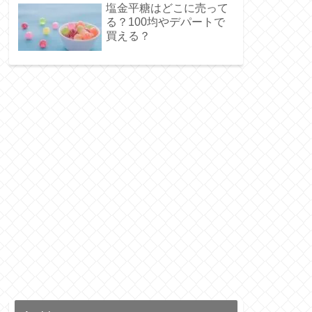
塩金平糖はどこに売って
る？100均やデパートで
買える？