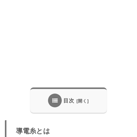
目次
導電糸とは