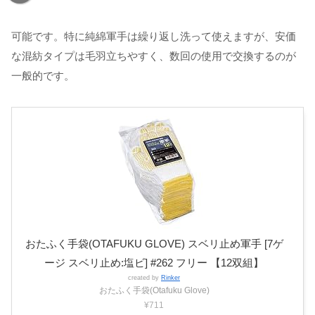
可能です。特に純綿軍手は繰り返し洗って使えますが、安価
な混紡タイプは毛羽立ちやすく、数回の使用で交換するのが
一般的です。
おたふく手袋(OTAFUKU GLOVE) スベリ止め軍手 [7ゲ
ージ スベリ止め:塩ビ] #262 フリー 【12双組】
created by
Rinker
おたふく手袋(Otafuku Glove)
¥711