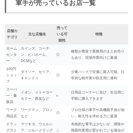
軍手が売っているお店一覧
売って
店舗カ
主な店舗名
いる可
特徴
テゴリ
能性
ホーム
カインズ、コーナ
種類が豊富で業務用のまとめ売り
センタ
ン、ビバホーム、
◎
もあり、現場作業向けに最適
ー
DCMなど
100円
ダイソー、セリア、
少量パックで安価に購入可能。日
ショッ
◎
キャンドゥ
常的な軽作業や防災用に便利
プ
スーパ
イオン、イトーヨー
日用品コーナーに並び、生活用に
ー・量
○
カドー、西友など
手軽に購入できます
販店
ワーク
ワークマン、プロノ
プロ仕様の軍手や高機能手袋が揃
◎
用品店
など
い、耐久性を求める方に最適
ドラッ
マツキヨ、ウエルシ
本格的な軍手は少ないが、掃除や
グスト
ア、ツルハドラッグ
△
簡易作業用が置かれている場合が