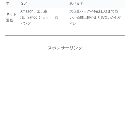
ア
など
あります
Amazon、楽天市
大容量パックや特殊仕様まで揃
ネット
場、Yahoo!ショッ
◎
い、価格比較やまとめ買いがしや
通販
ピング
すい
スポンサーリンク