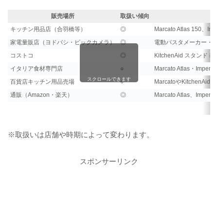
販売場所
取扱い傾向
キッチン用品店（合羽橋等）
◎
Marcato Atlas 1
家電量販店（ヨドバシ・ビックカメラ）
◎
電動パスタメーカー・
コストコ
◎
KitchenAid スタ
イタリア食材専門店
○
Marcato Atlas・Im
スクロールできます
百貨店キッチン用品売場
○
MarcatoやKitchen
通販（Amazon・楽天）
◎
Marcato Atlas、I
※取扱いは店舗や時期によって変わります。
スポンサーリンク