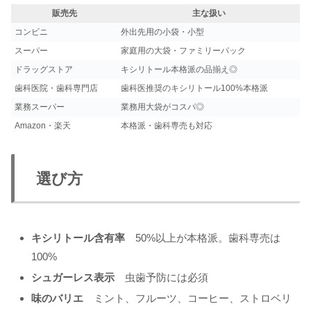
販売先
主な扱い
コンビニ
外出先用の小袋・小型
スーパー
家庭用の大袋・ファミリーパック
ドラッグストア
キシリトール本格派の品揃え◎
歯科医院・歯科専門店
歯科医推奨のキシリトール100%本格派
業務スーパー
業務用大袋がコスパ◎
Amazon・楽天
本格派・歯科専売も対応
選び方
キシリトール含有率
50%以上が本格派。歯科専売は
100%
シュガーレス表示
虫歯予防には必須
味のバリエ
ミント、フルーツ、コーヒー、ストロベリ