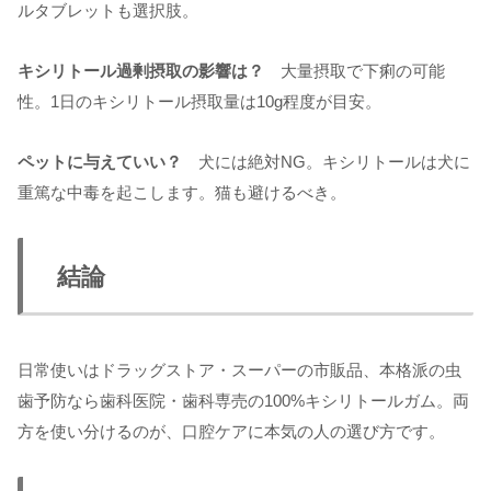
ルタブレットも選択肢。
キシリトール過剰摂取の影響は？
大量摂取で下痢の可能
性。1日のキシリトール摂取量は10g程度が目安。
ペットに与えていい？
犬には絶対NG。キシリトールは犬に
重篤な中毒を起こします。猫も避けるべき。
結論
日常使いはドラッグストア・スーパーの市販品、本格派の虫
歯予防なら歯科医院・歯科専売の100%キシリトールガム。両
方を使い分けるのが、口腔ケアに本気の人の選び方です。