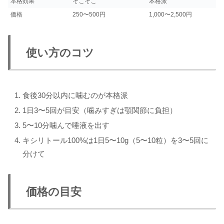
本格効果
そこそこ
本格派
価格
250〜500円
1,000〜2,500円
使い方のコツ
食後30分以内に噛むのが本格派
1日3〜5回が目安（噛みすぎは顎関節に負担）
5〜10分噛んで唾液を出す
キシリトール100%は1日5〜10g（5〜10粒）を3〜5回に
分けて
価格の目安