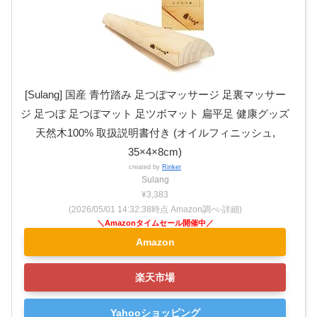
[Sulang] 国産 青竹踏み 足つぼマッサージ 足裏マッサー
ジ 足つぼ 足つぼマット 足ツボマット 扁平足 健康グッズ
天然木100% 取扱説明書付き (オイルフィニッシュ,
35×4×8cm)
created by
Rinker
Sulang
¥3,383
(2026/05/01 14:32:38時点 Amazon調べ-
詳細)
Amazon
楽天市場
Yahooショッピング