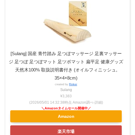
[Sulang] 国産 青竹踏み 足つぼマッサージ 足裏マッサー
ジ 足つぼ 足つぼマット 足ツボマット 扁平足 健康グッズ
天然木100% 取扱説明書付き (オイルフィニッシュ,
35×4×8cm)
created by
Rinker
Sulang
¥3,383
(2026/05/01 14:32:38時点 Amazon調べ-
詳細)
Amazon
楽天市場