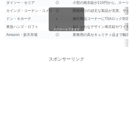
ダイソー・セリア
◎
小型の南京錠が110円から。スーツ
カインズ・コーナン・コメリ
◎
防犯向けの頑丈な製品が充実。サイ
ドン・キホーテ
○
旅行用品コーナーにTSAロック対応
東急ハンズ・ロフト
○
おしゃれなデザイン南京錠やワイヤ
スクロールできます
Amazon・楽天市場
◎
業務用の高セキュリティ品まで幅広
スポンサーリンク