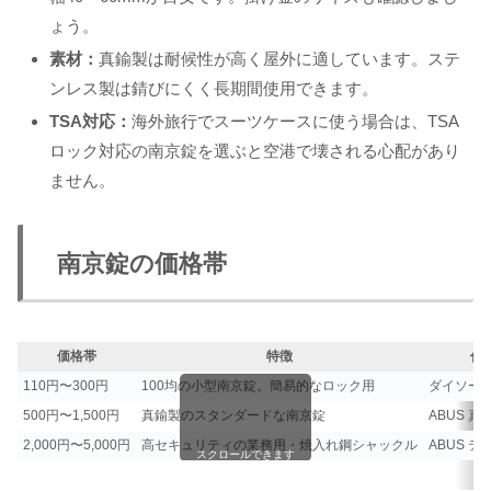
ょう。
素材：
真鍮製は耐候性が高く屋外に適しています。ステ
ンレス製は錆びにくく長期間使用できます。
TSA対応：
海外旅行でスーツケースに使う場合は、TSA
ロック対応の南京錠を選ぶと空港で壊される心配があり
ません。
南京錠の価格帯
価格帯
特徴
代
110円〜300円
100均の小型南京錠。簡易的なロック用
ダイソー 
500円〜1,500円
真鍮製のスタンダードな南京錠
ABUS 真
2,000円〜5,000円
高セキュリティの業務用・焼入れ鋼シャックル
ABUS 
スクロールできます