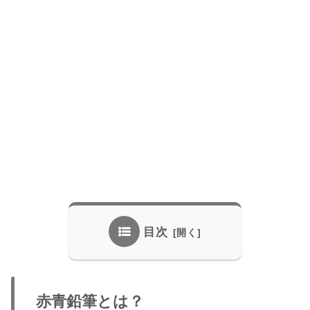
目次
赤青鉛筆とは？