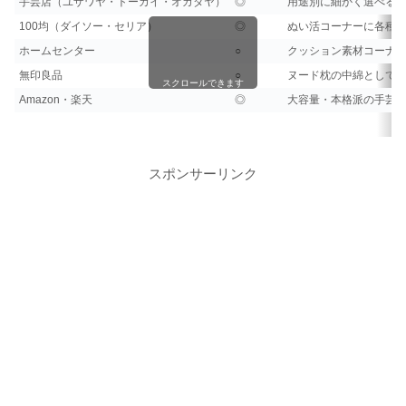
手芸店（ユザワヤ・トーカイ・オカダヤ）
◎
用途別に細かく選べる
100均（ダイソー・セリア）
◎
ぬい活コーナーに各種
ホームセンター
○
クッション素材コーナ
無印良品
○
ヌード枕の中綿として
スクロールできます
Amazon・楽天
◎
大容量・本格派の手芸
スポンサーリンク