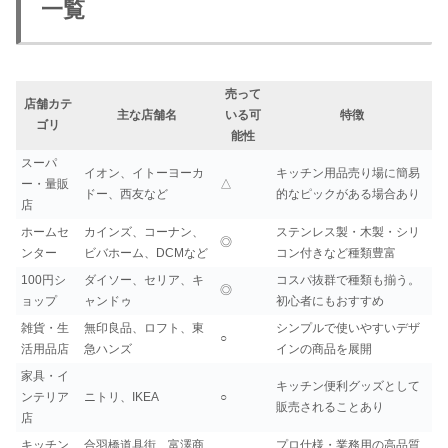
一覧
売って
店舗カテ
主な店舗名
いる可
特徴
ゴリ
能性
スーパ
イオン、イトーヨーカ
キッチン用品売り場に簡易
ー・量販
△
ドー、西友など
的なピックがある場合あり
店
ホームセ
カインズ、コーナン、
ステンレス製・木製・シリ
◎
ンター
ビバホーム、DCMなど
コン付きなど種類豊富
100円シ
ダイソー、セリア、キ
コスパ抜群で種類も揃う。
◎
ョップ
ャンドゥ
初心者にもおすすめ
雑貨・生
無印良品、ロフト、東
シンプルで使いやすいデザ
○
活用品店
急ハンズ
インの商品を展開
家具・イ
キッチン便利グッズとして
ンテリア
ニトリ、IKEA
○
販売されることあり
店
キッチン
合羽橋道具街、富澤商
プロ仕様・業務用の高品質