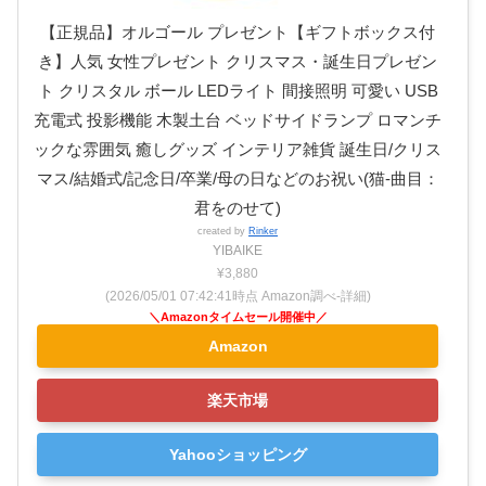
【正規品】オルゴール プレゼント【ギフトボックス付
き】人気 女性プレゼント クリスマス・誕生日プレゼン
ト クリスタル ボール LEDライト 間接照明 可愛い USB
充電式 投影機能 木製土台 ベッドサイドランプ ロマンチ
ックな雰囲気 癒しグッズ インテリア雑貨 誕生日/クリス
マス/結婚式/記念日/卒業/母の日などのお祝い(猫-曲目：
君をのせて)
created by
Rinker
YIBAIKE
¥3,880
(2026/05/01 07:42:41時点 Amazon調べ-
詳細)
Amazon
楽天市場
Yahooショッピング