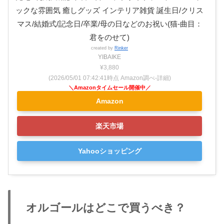
ックな雰囲気 癒しグッズ インテリア雑貨 誕生日/クリス
マス/結婚式/記念日/卒業/母の日などのお祝い(猫-曲目：
君をのせて)
created by
Rinker
YIBAIKE
¥3,880
(2026/05/01 07:42:41時点 Amazon調べ-
詳細)
Amazon
楽天市場
Yahooショッピング
オルゴールはどこで買うべき？