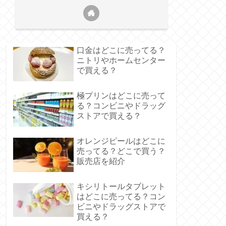
口金はどこに売ってる？
ニトリやホームセンター
で買える？
極プリンはどこに売って
る？コンビニやドラッグ
ストアで買える？
オレンジピールはどこに
売ってる？どこで買う？
販売店を紹介
キシリトールタブレット
はどこに売ってる？コン
ビニやドラッグストアで
買える？