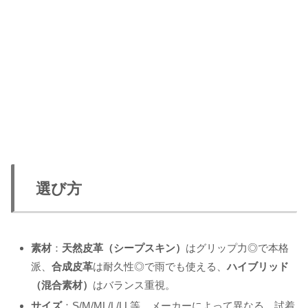
選び方
素材
：
天然皮革（シープスキン）
はグリップ力◎で本格
派、
合成皮革
は耐久性◎で雨でも使える、
ハイブリッド
（混合素材）
はバランス重視。
サイズ
：S/M/ML/L/LL等、メーカーによって異なる。試着