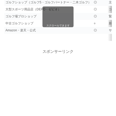
ゴルフショップ（ゴルフ5・ゴルフパートナー・二木ゴルフ）
◎
主要
大型スポーツ用品店（DEPO・ゼビオ）
◎
コス
ゴルフ場プロショップ
◎
緊急
中古ゴルフショップ
○
新品
スクロールできます
Amazon・楽天・公式
◎
サイ
スポンサーリンク