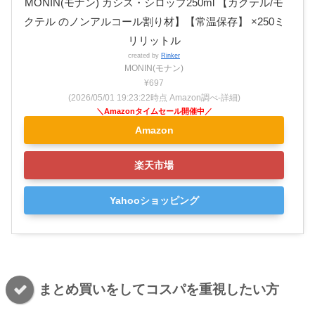
MONIN(モナン) カシス・シロップ250ml 【カクテル/モ
クテル のノンアルコール割り材】【常温保存】 ×250ミ
リリットル
created by
Rinker
MONIN(モナン)
¥697
(2026/05/01 19:23:22時点 Amazon調べ-
詳細)
Amazon
楽天市場
Yahooショッピング
まとめ買いをしてコスパを重視したい方