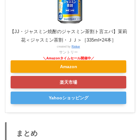
【JJ・ジャスミン焼酎のジャスミン茶割ト言エバ】茉莉
花＜ジャスミン茶割・ＪＪ＞［335ml×24本］
created by
Rinker
サントリー
Amazon
楽天市場
Yahooショッピング
まとめ