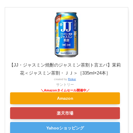
【JJ・ジャスミン焼酎のジャスミン茶割ト言エバ】茉莉
花＜ジャスミン茶割・ＪＪ＞［335ml×24本］
created by
Rinker
サントリー
Amazon
楽天市場
Yahooショッピング