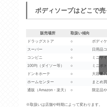
ボディソープはどこで売
販売場所
取扱い傾向
ドラッグストア
○
ボディ
スーパー
○
日用品
コンビニ
○
ミニサ
100均（ダイソー等）
○
ミニボ
ドンキホーテ
○
大容量
ス
ホームセンター
○
まとめ
通販（Amazon・楽天）
○
限定品
※取扱いは店舗や時期によって変わります。