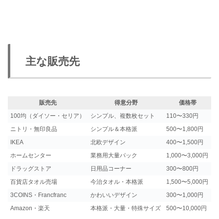
主な販売先
販売先
得意分野
価格帯
100均（ダイソー・セリア）
シンプル、複数枚セット
110〜330円
ニトリ・無印良品
シンプル＆本格派
500〜1,800円
IKEA
北欧デザイン
400〜1,500円
ホームセンター
業務用大量パック
1,000〜3,000円
ドラッグストア
日用品コーナー
300〜800円
百貨店タオル売場
今治タオル・本格派
1,500〜5,000円
3COINS・Francfranc
かわいいデザイン
300〜1,000円
Amazon・楽天
本格派・大量・特殊サイズ
500〜10,000円