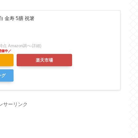
 金寿 5膳 祝箸
:38時点 Amazon調べ-
詳細)
楽天市場
ング
ンサーリンク