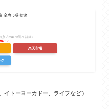
 金寿 5膳 祝箸
:38時点 Amazon調べ-
詳細)
楽天市場
ング
、イトーヨーカドー、ライフなど）