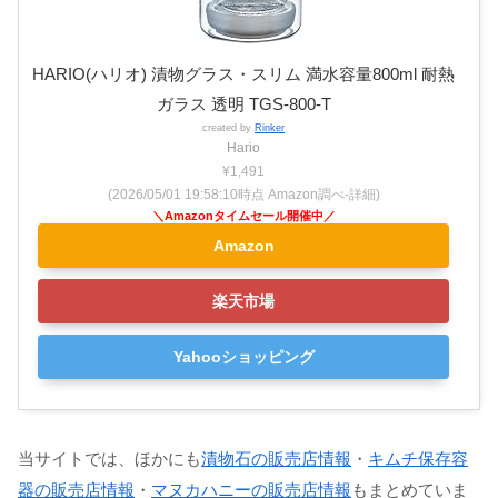
HARIO(ハリオ) 漬物グラス・スリム 満水容量800ml 耐熱
ガラス 透明 TGS-800-T
created by
Rinker
Hario
¥1,491
(2026/05/01 19:58:10時点 Amazon調べ-
詳細)
Amazon
楽天市場
Yahooショッピング
当サイトでは、ほかにも
漬物石の販売店情報
・
キムチ保存容
器の販売店情報
・
マヌカハニーの販売店情報
もまとめていま