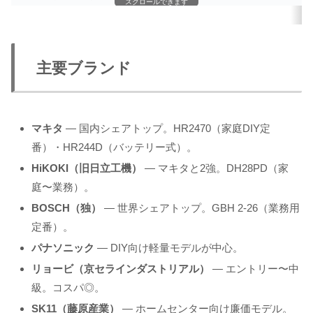
スクロールできます
主要ブランド
マキタ
— 国内シェアトップ。HR2470（家庭DIY定
番）・HR244D（バッテリー式）。
HiKOKI（旧日立工機）
— マキタと2強。DH28PD（家
庭〜業務）。
BOSCH（独）
— 世界シェアトップ。GBH 2-26（業務用
定番）。
パナソニック
— DIY向け軽量モデルが中心。
リョービ（京セラインダストリアル）
— エントリー〜中
級。コスパ◎。
SK11（藤原産業）
— ホームセンター向け廉価モデル。