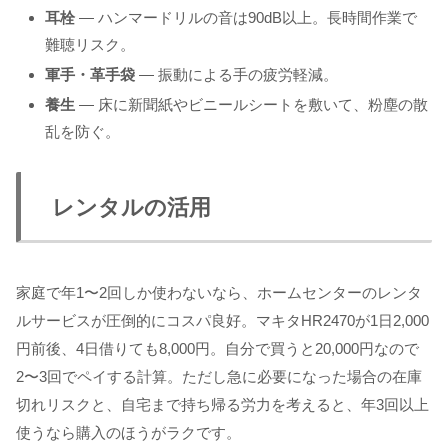
耳栓
— ハンマードリルの音は90dB以上。長時間作業で
難聴リスク。
軍手・革手袋
— 振動による手の疲労軽減。
養生
— 床に新聞紙やビニールシートを敷いて、粉塵の散
乱を防ぐ。
レンタルの活用
家庭で年1〜2回しか使わないなら、ホームセンターのレンタ
ルサービスが圧倒的にコスパ良好。マキタHR2470が1日2,000
円前後、4日借りても8,000円。自分で買うと20,000円なので
2〜3回でペイする計算。ただし急に必要になった場合の在庫
切れリスクと、自宅まで持ち帰る労力を考えると、年3回以上
使うなら購入のほうがラクです。