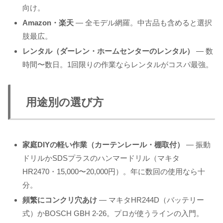
向け。
Amazon・楽天
— 全モデル網羅。中古品も含めると選択
肢最広。
レンタル（ダーレン・ホームセンターのレンタル）
— 数
時間〜数日。1回限りの作業ならレンタルがコスパ最強。
用途別の選び方
家庭DIYの軽い作業（カーテンレール・棚取付）
— 振動
ドリルかSDSプラスのハンマードリル（マキタ
HR2470・15,000〜20,000円）。年に数回の使用なら十
分。
頻繁にコンクリ穴あけ
— マキタHR244D（バッテリー
式）かBOSCH GBH 2-26。プロが使うラインの入門。