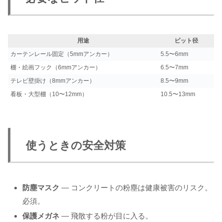
用途
ビット径
カーテンレール固定（5mmアンカー）
5.5〜6mm
棚・絵画フック（6mmアンカー）
6.5〜7mm
テレビ壁掛け（8mmアンカー）
8.5〜9mm
看板・大型棚（10〜12mm）
10.5〜13mm
使うときの安全対策
防塵マスク
— コンクリートの粉塵は健康被害のリスク。
必須。
保護メガネ
— 飛散する粉が目に入る。