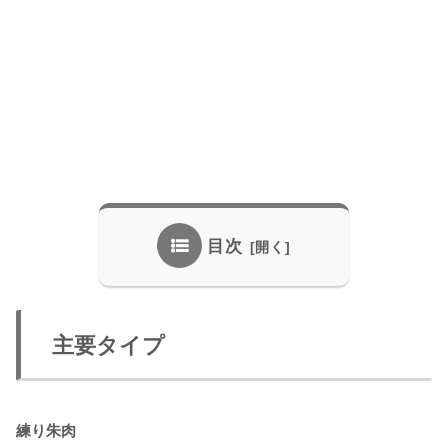
目次
主要タイプ
練り朱肉