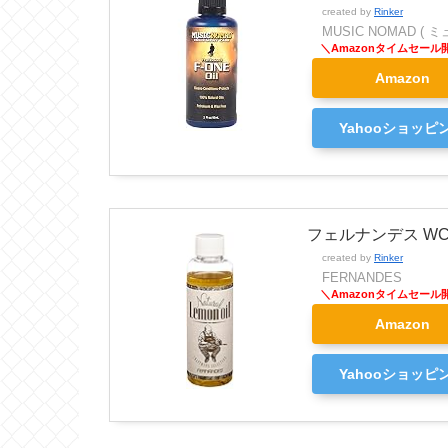
created by
Rinker
MUSIC NOMAD (
Amazon
Yahooショッピ
フェルナンデス W
created by
Rinker
FERNANDES
Amazon
Yahooショッピ